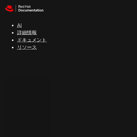
Skip to navigation
Skip to content
サ
ポ
ー
AI
ト
詳細情報
ドキュメント
リソース
コ
ン
ソ
ー
ル
開
発
者
ト
ラ