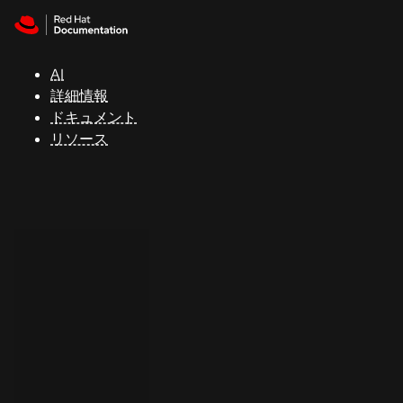
Skip to navigation
Skip to content
サ
ポ
ー
AI
ト
詳細情報
ドキュメント
リソース
コ
ン
ソ
ー
ル
開
発
者
ト
ラ