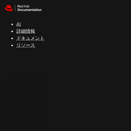
Skip to navigation
Skip to content
サ
ポ
ー
AI
ト
詳細情報
ドキュメント
リソース
コ
ン
ソ
ー
ル
開
発
者
ト
ラ