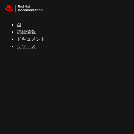
Skip to navigation
Skip to content
サ
ポ
ー
AI
ト
詳細情報
ドキュメント
リソース
コ
ン
ソ
ー
ル
開
発
者
ト
ラ