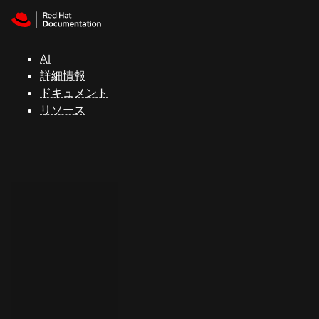
Skip to navigation
Skip to content
サ
ポ
ー
AI
ト
詳細情報
ドキュメント
リソース
コ
ン
ソ
ー
ル
開
発
者
ト
ラ