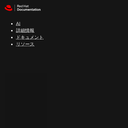
Skip to navigation
Skip to content
サ
ポ
ー
AI
ト
詳細情報
ドキュメント
リソース
コ
ン
ソ
ー
ル
開
発
者
ト
ラ