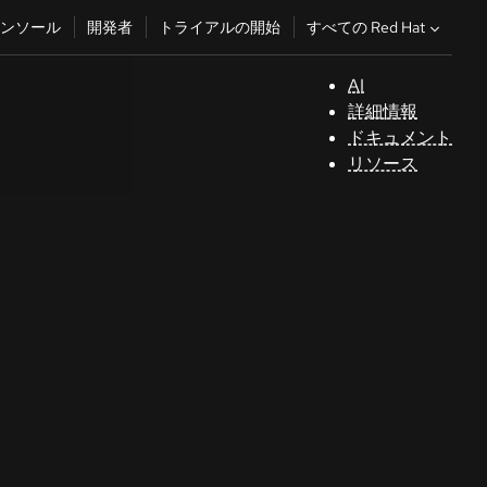
すべての Red Hat
ンソール
開発者
トライアルの開始
AI
サ
詳細情報
ポ
ドキュメント
ー
リソース
ト
コ
ン
ソ
ー
ル
開
発
者