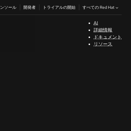
すべての Red Hat
ンソール
開発者
トライアルの開始
AI
サ
詳細情報
ポ
ドキュメント
ー
リソース
ト
コ
ン
ソ
ー
ル
開
発
者