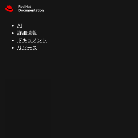
Skip to navigation
Skip to content
サ
ポ
ー
AI
ト
詳細情報
ドキュメント
リソース
コ
ン
ソ
ー
ル
開
発
者
ト
ラ