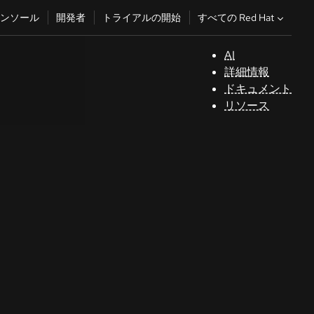
すべての Red Hat
ンソール
開発者
トライアルの開始
AI
サ
詳細情報
ポ
ドキュメント
ー
リソース
ト
コ
ン
ソ
ー
ル
開
発
者