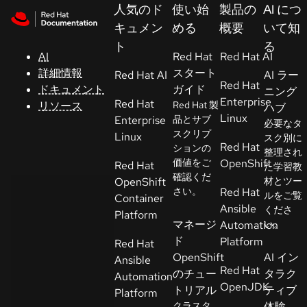
Skip to navigation
Skip to content
人気のド
使い始
製品の
AI につ
サ
キュメン
める
概要
いて知
ポ
ト
る
ー
AI
Red Hat
Red Hat AI
ト
詳細情報
スタート
Red Hat AI
AI ラー
Red Hat
ドキュメント
ガイド
ニング
Enterprise
Red Hat
リソース
Red Hat 製
ハブ
コ
Linux
Enterprise
品とサブ
必要なタ
ン
スクリプ
Linux
スク別に
ソ
Red Hat
ションの
整理され
ー
価値をご
OpenShift
Red Hat
た学習教
ル
確認くだ
OpenShift
材とツー
さい。
Red Hat
ルをご覧
Container
Ansible
くださ
開
Platform
マネージ
Automation
い。
発
ド
Platform
Red Hat
者
OpenShift
AI イン
Ansible
Red Hat
のチュー
タラク
Automation
ト
OpenJDK
トリアル
ティブ
Platform
ラ
クラスタ
体験