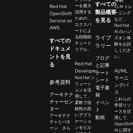
すべての
イ
ーを最大
Red Hat
LLM トレ
ア
製品概要
活用する
ーニング
OpenShift
ための、
ル
など、
を見る
Service on
エクスパ
Red Hat
の
AWS
ートによ
AI のハン
開
る段階的
ライブ
ズオン体
すべての
始
チュート
験をお試
ラリー
ドキュメ
リアル。
しくださ
ントを見
お
い。
ブログ
Red Hat
問
る
と記事
Developer
AI/ML
い
チート
Red Hat ソ
ラーニ
合
シート
参考資料
リューシ
ングパ
わ
言
電子書
ョンを活
語
ス
せ
アーキテク
籍
用して、
の
これらの
チャーセン
イベン
柔軟で信
選
学習リソ
ター
頼性の高
ト
択
ースを活
いアプリ
アーキテク
動画
用して、
ケーショ
チャとパタ
OpenShif
ンをビル
ーン、さら
AI に関す