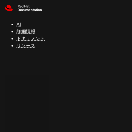
Skip to navigation
Skip to content
サ
ポ
ー
AI
ト
詳細情報
ドキュメント
リソース
コ
ン
ソ
ー
ル
開
発
者
ト
ラ