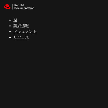
Skip to navigation
Skip to content
サ
ポ
ー
AI
ト
詳細情報
ドキュメント
リソース
コ
ン
ソ
ー
ル
開
発
者
ト
ラ