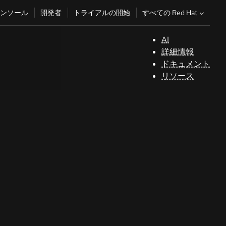
すべての Red Hat
ンソール
開発者
トライアルの開始
AI
サ
詳細情報
ポ
ドキュメント
ー
リソース
ト
コ
ン
ソ
ー
ル
開
発
者