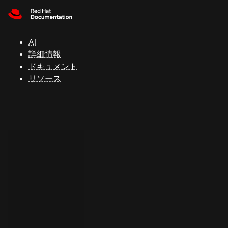
Skip to navigation
Skip to content
サ
ポ
ー
AI
ト
詳細情報
ドキュメント
リソース
コ
ン
ソ
ー
ル
開
発
者
ト
ラ