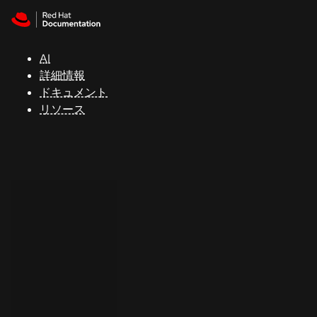
Skip to navigation
Skip to content
サ
ポ
ー
AI
ト
詳細情報
ドキュメント
リソース
コ
ン
ソ
ー
ル
開
発
者
ト
ラ