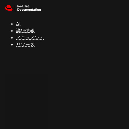
Skip to navigation
Skip to content
サ
ポ
ー
AI
ト
詳細情報
ドキュメント
リソース
コ
ン
ソ
ー
ル
開
発
者
ト
ラ