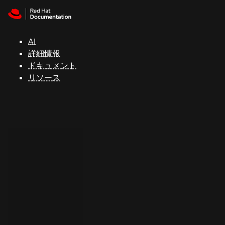
Skip to navigation
Skip to content
サ
ポ
ー
AI
ト
詳細情報
ドキュメント
リソース
コ
ン
ソ
ー
ル
開
発
者
ト
ラ