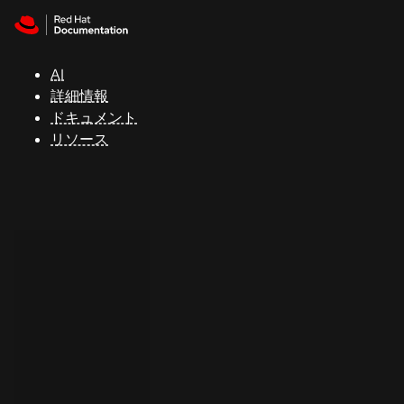
Skip to navigation
Skip to content
サ
ポ
ー
AI
ト
詳細情報
ドキュメント
リソース
コ
ン
ソ
ー
ル
開
発
者
ト
ラ