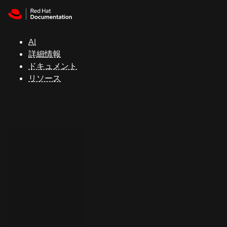
Skip to navigation
Skip to content
サ
ポ
ー
AI
ト
詳細情報
ドキュメント
リソース
コ
ン
ソ
ー
ル
開
発
者
ト
ラ