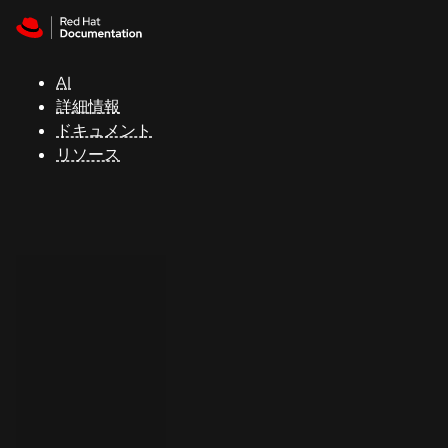
Skip to navigation
Skip to content
サ
ポ
ー
AI
ト
詳細情報
ドキュメント
リソース
コ
ン
ソ
ー
ル
開
発
者
ト
ラ