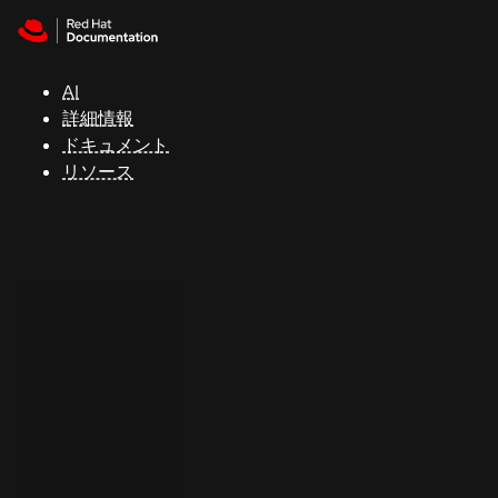
Skip to navigation
Skip to content
サ
ポ
ー
AI
ト
詳細情報
ドキュメント
リソース
コ
ン
ソ
ー
ル
開
発
者
ト
ラ