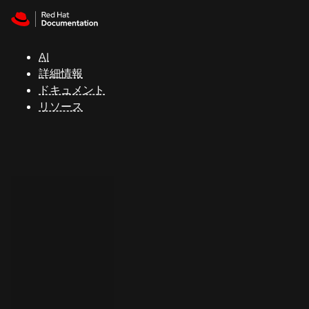
Skip to navigation
Skip to content
サ
ポ
ー
AI
ト
詳細情報
ドキュメント
リソース
コ
ン
ソ
ー
ル
開
発
者
ト
ラ