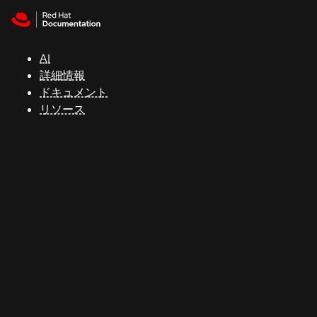
Skip to navigation
Skip to content
サ
ポ
ー
AI
ト
詳細情報
ドキュメント
リソース
コ
ン
ソ
ー
ル
開
発
者
ト
ラ