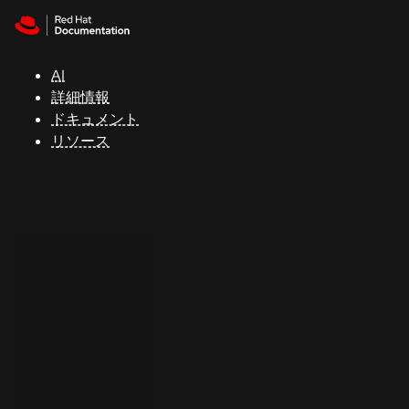
Skip to navigation
Skip to content
サ
ポ
ー
AI
ト
詳細情報
ドキュメント
リソース
コ
ン
ソ
ー
ル
開
発
者
ト
ラ