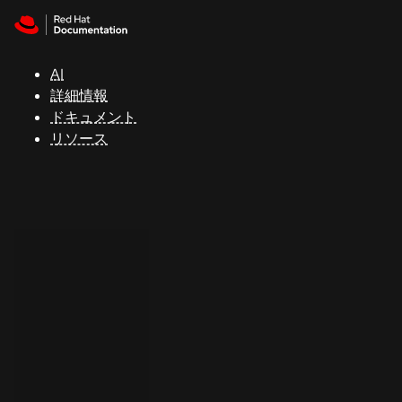
Skip to navigation
Skip to content
サ
ポ
ー
AI
ト
詳細情報
ドキュメント
リソース
コ
ン
ソ
ー
ル
開
発
者
ト
ラ