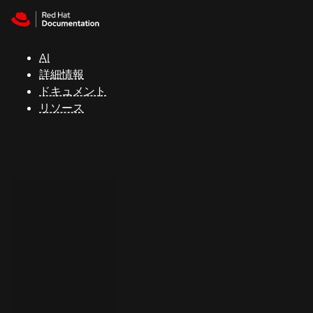
Skip to navigation
Skip to content
サ
ポ
ー
AI
ト
詳細情報
ドキュメント
リソース
コ
ン
ソ
ー
ル
開
発
者
ト
ラ