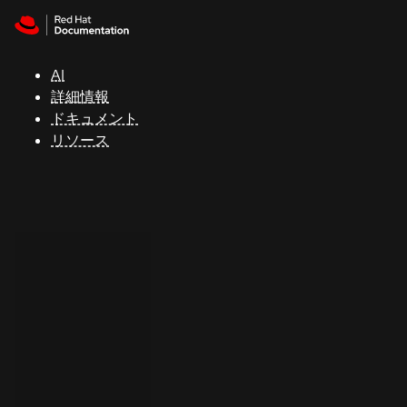
Skip to navigation
Skip to content
サ
ポ
ー
AI
ト
詳細情報
ドキュメント
リソース
コ
ン
ソ
ー
ル
開
発
者
ト
ラ