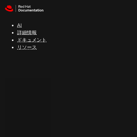
Skip to navigation
Skip to content
サ
ポ
ー
AI
ト
詳細情報
ドキュメント
リソース
コ
ン
ソ
ー
ル
開
発
者
ト
ラ