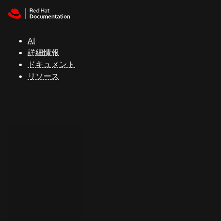
Skip to navigation
Skip to content
サ
ポ
ー
AI
ト
詳細情報
ドキュメント
リソース
コ
ン
ソ
ー
ル
開
発
者
ト
ラ