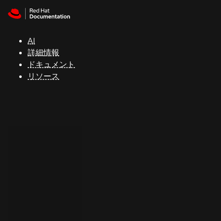
Skip to navigation
Skip to content
サ
ポ
ー
AI
ト
詳細情報
ドキュメント
リソース
コ
ン
ソ
ー
ル
開
発
者
ト
ラ