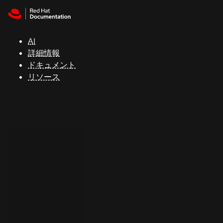
Skip to navigation
Skip to content
サ
ポ
ー
AI
ト
詳細情報
ドキュメント
リソース
コ
ン
ソ
ー
ル
開
発
者
ト
ラ