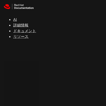
Skip to navigation
Skip to content
サ
ポ
ー
AI
ト
詳細情報
ドキュメント
リソース
コ
ン
ソ
ー
ル
開
発
者
ト
ラ