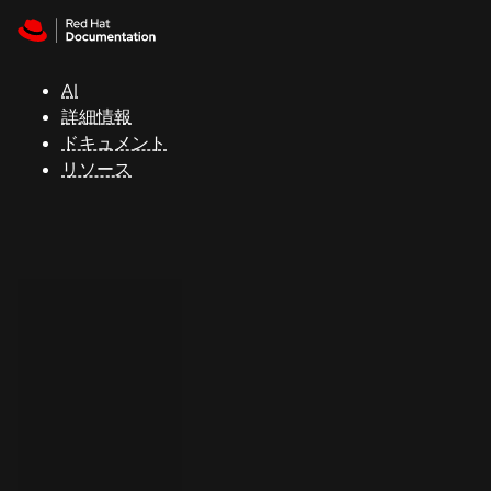
Skip to navigation
Skip to content
サ
ポ
ー
AI
ト
詳細情報
ドキュメント
リソース
コ
ン
ソ
ー
ル
開
発
者
ト
ラ