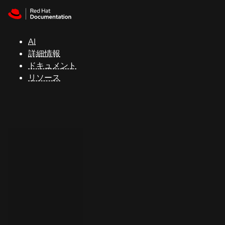
Skip to navigation
Skip to content
サ
ポ
ー
AI
ト
詳細情報
ドキュメント
リソース
コ
ン
ソ
ー
ル
開
発
者
ト
ラ