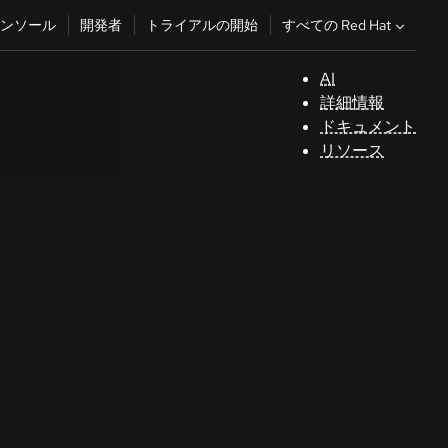
すべての Red Hat
ンソール
開発者
トライアルの開始
AI
サ
詳細情報
ポ
ドキュメント
ー
リソース
ト
コ
ン
ソ
ー
ル
開
発
者