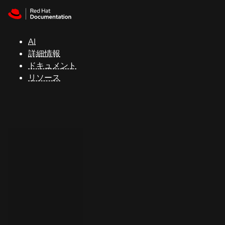
Skip to navigation
Skip to content
サ
ポ
ー
AI
ト
詳細情報
ドキュメント
リソース
コ
ン
ソ
ー
ル
開
発
者
ト
ラ