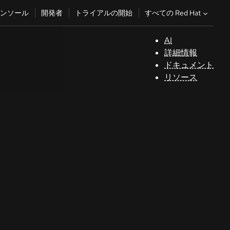
すべての Red Hat
ンソール
開発者
トライアルの開始
AI
サ
詳細情報
ポ
ドキュメント
ー
リソース
ト
コ
ン
ソ
ー
ル
開
発
者