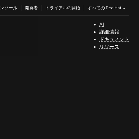
すべての Red Hat
ンソール
開発者
トライアルの開始
AI
サ
詳細情報
ポ
ドキュメント
ー
リソース
ト
コ
ン
ソ
ー
ル
開
発
者