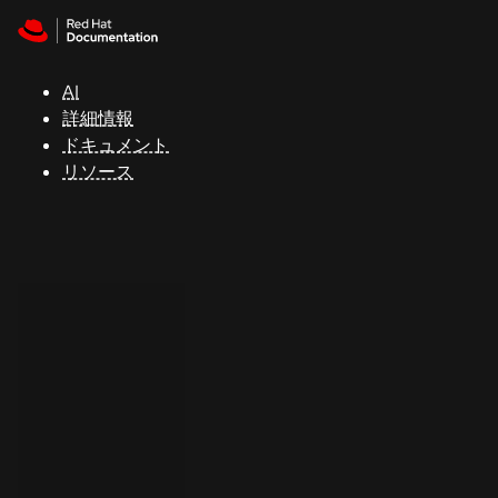
Skip to navigation
Skip to content
サ
ポ
ー
AI
ト
詳細情報
ドキュメント
リソース
コ
ン
ソ
ー
ル
開
発
者
ト
ラ