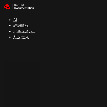
Skip to navigation
Skip to content
サ
ポ
ー
AI
ト
詳細情報
ドキュメント
リソース
コ
ン
ソ
ー
ル
開
発
者
ト
ラ