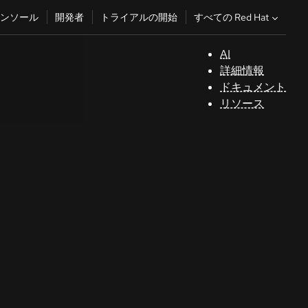
すべての Red Hat
ンソール
開発者
トライアルの開始
AI
サ
詳細情報
ポ
ドキュメント
ー
リソース
ト
コ
ン
ソ
ー
ル
開
発
者