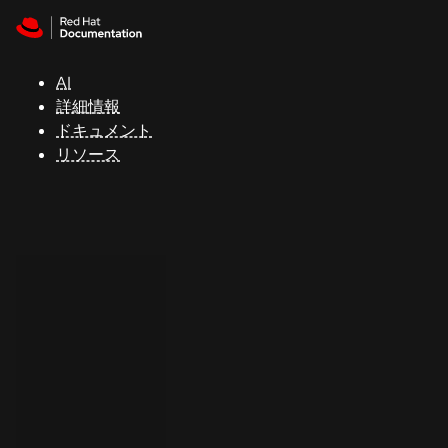
Skip to navigation
Skip to content
サ
ポ
ー
AI
ト
詳細情報
ドキュメント
リソース
コ
ン
ソ
ー
ル
開
発
者
ト
ラ