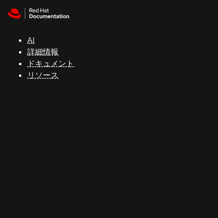
Skip to navigation
Skip to content
サ
ポ
ー
AI
ト
詳細情報
ドキュメント
リソース
コ
ン
ソ
ー
ル
開
発
者
ト
ラ