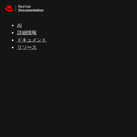
Skip to navigation
Skip to content
サ
ポ
ー
AI
ト
詳細情報
ドキュメント
リソース
コ
ン
ソ
ー
ル
開
発
者
ト
ラ