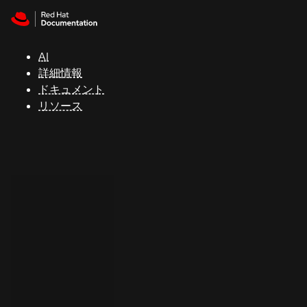
Skip to navigation
Skip to content
サ
ポ
ー
AI
ト
詳細情報
ドキュメント
リソース
コ
ン
ソ
ー
ル
開
発
者
ト
ラ