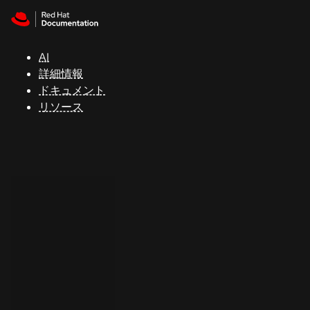
Skip to navigation
Skip to content
サ
ポ
ー
AI
ト
詳細情報
ドキュメント
リソース
コ
ン
ソ
ー
ル
開
発
者
ト
ラ