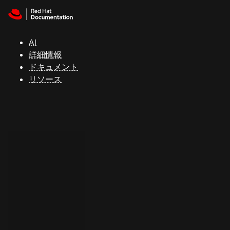
Skip to navigation
Skip to content
サ
ポ
ー
AI
ト
詳細情報
ドキュメント
リソース
コ
ン
ソ
ー
ル
開
発
者
ト
ラ