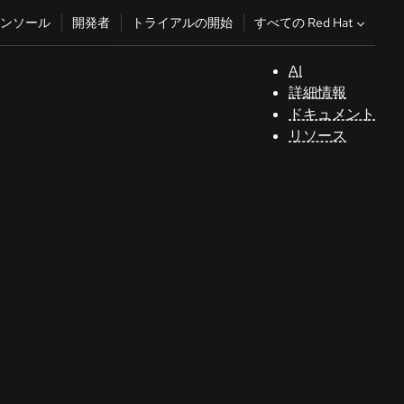
すべての Red Hat
ンソール
開発者
トライアルの開始
AI
サ
詳細情報
ポ
ドキュメント
ー
リソース
ト
コ
ン
ソ
ー
ル
開
発
者