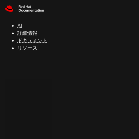
Skip to navigation
Skip to content
サ
ポ
ー
AI
ト
詳細情報
ドキュメント
リソース
コ
ン
ソ
ー
ル
開
発
者
ト
ラ